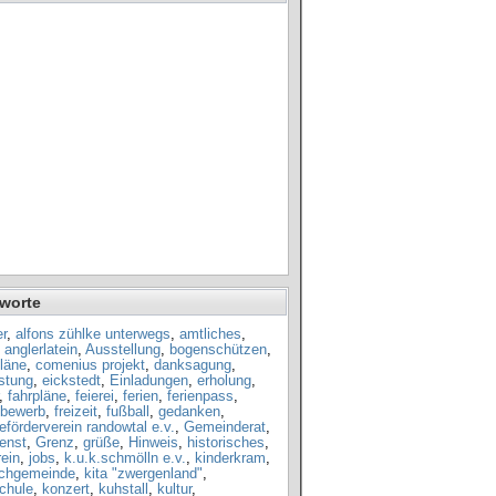
worte
r
,
alfons zühlke unterwegs
,
amtliches
,
,
anglerlatein
,
Ausstellung
,
bogenschützen
,
läne
,
comenius projekt
,
danksagung
,
istung
,
eickstedt
,
Einladungen
,
erholung
,
,
fahrpläne
,
feierei
,
ferien
,
ferienpass
,
tbewerb
,
freizeit
,
fußball
,
gedanken
,
förderverein randowtal e.v.
,
Gemeinderat
,
enst
,
Grenz
,
grüße
,
Hinweis
,
historisches
,
ein
,
jobs
,
k.u.k.schmölln e.v.
,
kinderkram
,
rchgemeinde
,
kita "zwergenland"
,
chule
,
konzert
,
kuhstall
,
kultur
,