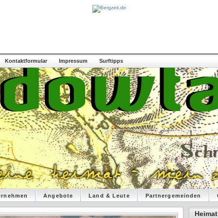
Kontaktformular
Impressum
Surftipps
ernehmen
Angebote
Land & Leute
Partnergemeinden
Heimat