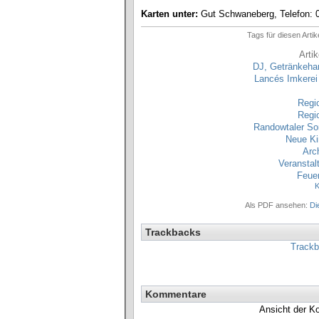
Karten unter:
Gut Schwaneberg, Telefon: 0
Tags für diesen Artik
Arti
DJ, Getränkehan
Lancés Imkerei
Regi
Regi
Randowtaler So
Neue Ki
Arc
Veranstal
Feue
K
Als PDF ansehen:
Di
Trackbacks
Trackb
Kommentare
Ansicht der K