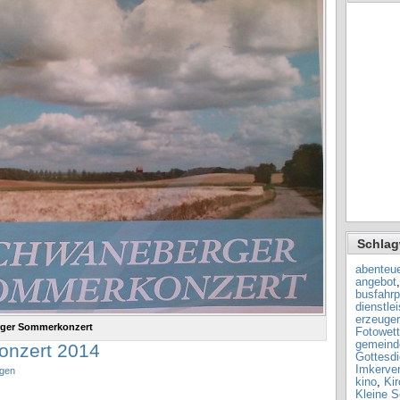
Schlag
abenteue
angebot
busfahrp
dienstle
erzeuger
erger Sommerkonzert
Fotowet
gemeinde
nzert 2014
Gottesdi
Imkerver
ngen
kino
,
Ki
Kleine S