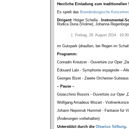
Herzliche Einladung zum traditionelle
Es spielt das
Brandenburgische Konzertor
Dirigent:
Holger Schella ·
Instrumental-So
Rodica Duna (Violine), Johanna Regenboge
Freitag, 29. August 2014 . 19.0
im Gutspark (draußen, bei Regen im Schafs
Programm:
Conradin Kreutzer - Ouvertüre zur Oper „D
Èdouard Lalo - Symphonie espagnole – Alle
Georges Bizet - Zweite Orchester-Suiteau
– Pause –
Gioacchino Rossini - Ouvertüre zur Oper „D
Wolfgang Amadeus Mozart - Violinenkonze
Johann Nepomuk Hummel - Fantasie für Vi
(Änderungen vorbehalten)
Unterstützt durch die
Olearius Stiftung
.