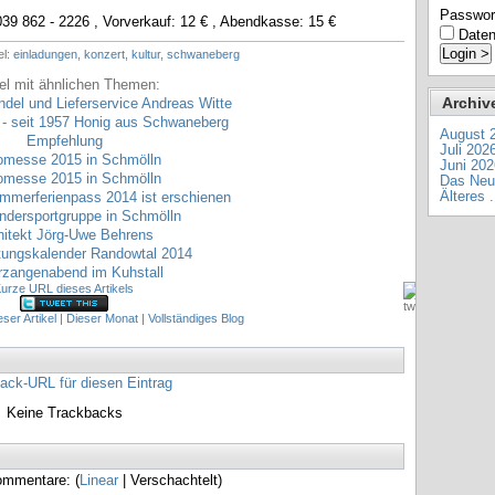
Passwor
39 862 - 2226 , Vorverkauf: 12 € , Abendkasse: 15 €
Daten
el:
einladungen
,
konzert
,
kultur
,
schwaneberg
kel mit ähnlichen Themen:
Archiv
del und Lieferservice Andreas Witte
 - seit 1957 Honig aus Schwaneberg
August 
Empfehlung
Juli 202
omesse 2015 in Schmölln
Juni 202
omesse 2015 in Schmölln
Das Neue
mmerferienpass 2014 ist erschienen
Älteres .
ndersportgruppe in Schmölln
hitekt Jörg-Uwe Behrens
tungskalender Randowtal 2014
rzangenabend im Kuhstall
urze URL dieses Artikels
eser Artikel
|
Dieser Monat
|
Vollständiges Blog
ack-URL für diesen Eintrag
Keine Trackbacks
ommentare: (
Linear
| Verschachtelt)