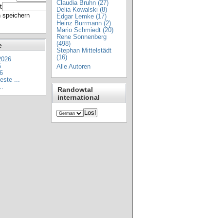
Claudia Bruhn (27)
t
Delia Kowalski (8)
 speichern
Edgar Lemke (17)
Heinz Burrmann (2)
Mario Schmiedt (20)
Rene Sonnenberg
(498)
e
Stephan Mittelstädt
(16)
2026
6
Alle Autoren
6
ste ...
..
Randowtal
international