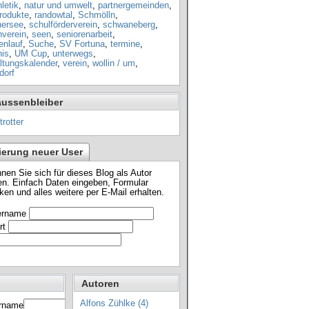
letik
,
natur und umwelt
,
partnergemeinden
,
rodukte
,
randowtal
,
Schmölln
,
nersee
,
schulförderverein
,
schwaneberg
,
nverein
,
seen
,
seniorenarbeit
,
enlauf
,
Suche
,
SV Fortuna
,
termine
,
nis
,
UM Cup
,
unterwegs
,
ltungskalender
,
verein
,
wollin / um
,
dorf
aussenbleiber
ierung neuer User
nnen Sie sich für dieses Blog als Autor
n. Einfach Daten eingeben, Formular
ken und alles weitere per E-Mail erhalten.
ername
rt
Autoren
Alfons Zühlke (4)
rname