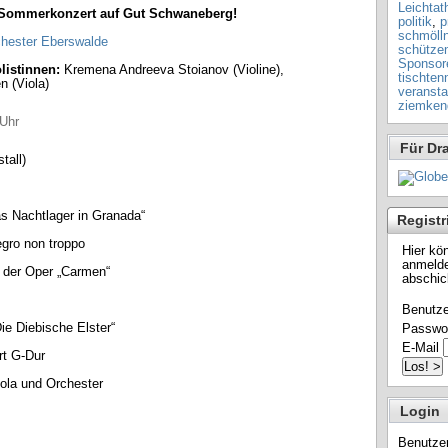
Leichtath
n Sommerkonzert auf Gut Schwaneberg!
politik
,
p
schmöll
chester Eberswalde
schütze
Sponsor
listinnen:
Kremena Andreeva Stoianov (Violine),
tischten
n (Viola)
veransta
ziemken
0Uhr
Für Dr
tall)
as Nachtlager in Granada“
Registr
gro non troppo
Hier kö
anmelde
s der Oper „Carmen“
abschic
Benutz
ie Diebische Elster“
Passwo
E-Mail
rt G-Dur
ola und Orchester
Login
Benutze