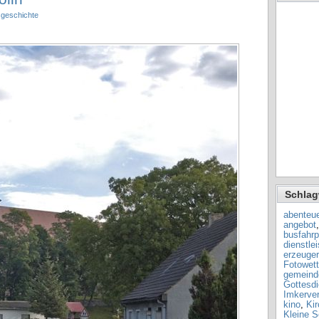
sgeschichte
Schlag
abenteue
angebot
busfahrp
dienstle
erzeuger
Fotowet
gemeinde
Gottesdi
Imkerver
kino
,
Ki
Kleine S