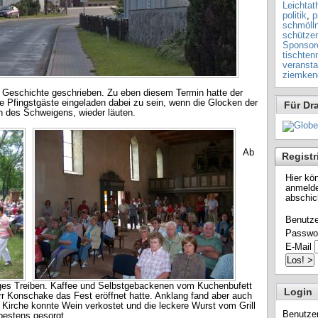
Leichtath
politik
,
p
schmöll
schütze
Sponsor
tischten
veransta
ziemken
t Geschichte geschrieben. Zu eben diesem Termin hatte der
e Pfingstgäste eingeladen dabei zu sein, wenn die Glocken der
Für Dr
n des Schweigens, wieder läuten.
Ab
Registr
Hier kö
anmelde
abschic
Benutz
Passwo
E-Mail
reges Treiben. Kaffee und Selbstgebackenen vom Kuchenbufett
Login
r Konschake das Fest eröffnet hatte. Anklang fand aber auch
 Kirche konnte Wein verkostet und die leckere Wurst vom Grill
Benutze
bestens gesorgt.