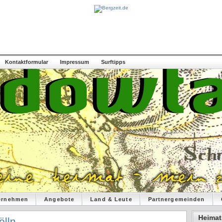
Kontaktformular
Impressum
Surftipps
ernehmen
Angebote
Land & Leute
Partnergemeinden
Heimat
ölln