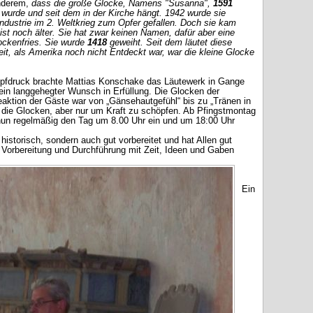
anderem,
dass die große Glocke, Namens "Susanna",
1591
 wurde und seit dem in der Kirche hängt. 1942 wurde sie
industrie im 2. Weltkrieg zum Opfer gefallen. Doch sie kam
ist noch älter. Sie hat zwar keinen Namen, dafür aber eine
lockenfries. Sie wurde
1418
geweiht. Seit dem läutet diese
it, als Amerika noch nicht Entdeckt war, war die kleine Glocke
opfdruck brachte Mattias Konschake das Läutewerk in Gange
g ein langgehegter Wunsch in Erfüllung. Die Glocken der
eaktion der Gäste war von „Gänsehautgefühl“ bis zu „Tränen in
die Glocken, aber nur um Kraft zu schöpfen. Ab Pfingstmontag
 nun regelmäßig den Tag um 8.00 Uhr ein und um 18:00 Uhr
historisch, sondern auch gut vorbereitet und hat Allen gut
er Vorbereitung und Durchführung mit Zeit, Ideen und Gaben
Ein