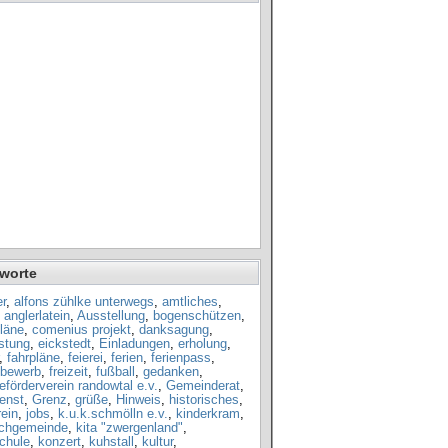
worte
r
,
alfons zühlke unterwegs
,
amtliches
,
,
anglerlatein
,
Ausstellung
,
bogenschützen
,
läne
,
comenius projekt
,
danksagung
,
istung
,
eickstedt
,
Einladungen
,
erholung
,
,
fahrpläne
,
feierei
,
ferien
,
ferienpass
,
tbewerb
,
freizeit
,
fußball
,
gedanken
,
förderverein randowtal e.v.
,
Gemeinderat
,
enst
,
Grenz
,
grüße
,
Hinweis
,
historisches
,
ein
,
jobs
,
k.u.k.schmölln e.v.
,
kinderkram
,
rchgemeinde
,
kita "zwergenland"
,
chule
,
konzert
,
kuhstall
,
kultur
,