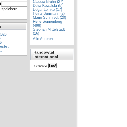
Claudia Bruhn (27)
t
Delia Kowalski (8)
 speichern
Edgar Lemke (17)
Heinz Burrmann (2)
Mario Schmiedt (20)
Rene Sonnenberg
(498)
e
Stephan Mittelstädt
(16)
2026
6
Alle Autoren
6
ste ...
..
Randowtal
international