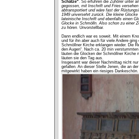
Schätze“
. So erfuhren die Zuhörer unter 
gegossen, mit Inschrift und Fries versehen
abtransportiert und wäre fast der Rüstungs
1949 unversehrt zurück. Die kleine Glocke 
lateinische Inschrift und ebenfalls einen G
Glocke in Schmölln. Also schon zu einer Ze
zu hören.
Unvorstellbar.
Dann endlich war es soweit. Mit einem Kn
und für ihn aber auch für viele Andere gin
Schmöllner Kirche erklangen wieder. Die R
den Augen“. Nach ca. 20 min verstummten 
läuten die Glocken der Schmöllner Kirche
läuten sie den Tag aus.
Insgesamt war dieser Nachmittag nicht nur 
gefallen. An dieser Stelle Jenen, die an d
mitgewirkt haben ein riesiges Dankeschön.