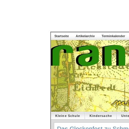
Startseite
Artikelarchiv
Terminkalender
Kleine Schule
Kindersache
Unt
Das Glockenfest zu Schm