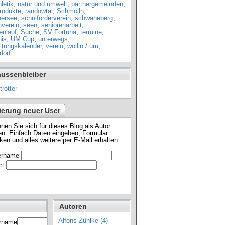
letik
,
natur und umwelt
,
partnergemeinden
,
rodukte
,
randowtal
,
Schmölln
,
nersee
,
schulförderverein
,
schwaneberg
,
nverein
,
seen
,
seniorenarbeit
,
enlauf
,
Suche
,
SV Fortuna
,
termine
,
nis
,
UM Cup
,
unterwegs
,
ltungskalender
,
verein
,
wollin / um
,
dorf
aussenbleiber
ierung neuer User
nnen Sie sich für dieses Blog als Autor
n. Einfach Daten eingeben, Formular
ken und alles weitere per E-Mail erhalten.
ername
rt
Autoren
Alfons Zühlke (4)
rname