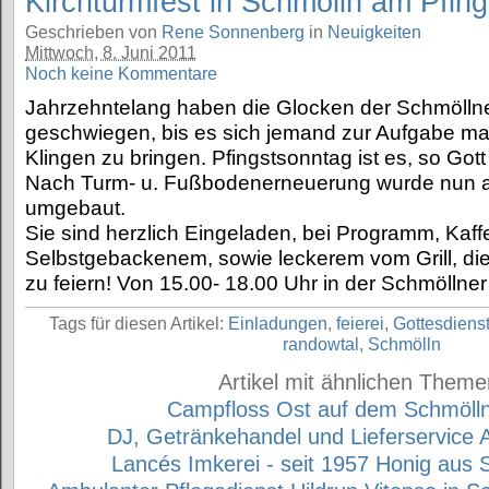
Kirchturmfest in Schmölln am Pfin
Geschrieben von
Rene Sonnenberg
in
Neuigkeiten
Mittwoch, 8. Juni 2011
Noch keine Kommentare
Jahrzehntelang haben die Glocken der Schmöllne
geschwiegen, bis es sich jemand zur Aufgabe ma
Klingen zu bringen. Pfingstsonntag ist es, so Gott w
Nach Turm- u. Fußbodenerneuerung wurde nun a
umgebaut.
Sie sind herzlich Eingeladen, bei Programm, Kaf
Selbstgebackenem, sowie leckerem vom Grill, die
zu feiern! Von 15.00- 18.00 Uhr in der Schmöllner
Tags für diesen Artikel:
Einladungen
,
feierei
,
Gottesdiens
randowtal
,
Schmölln
Artikel mit ähnlichen Theme
Campfloss Ost auf dem Schmöll
DJ, Getränkehandel und Lieferservice 
Lancés Imkerei - seit 1957 Honig aus