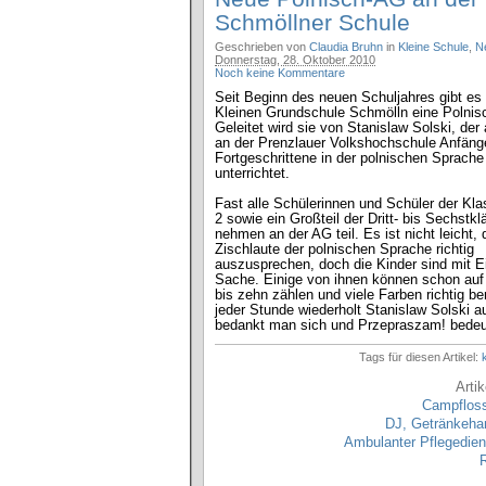
Schmöllner Schule
Geschrieben von
Claudia Bruhn
in
Kleine Schule
,
N
Donnerstag, 28. Oktober 2010
Noch keine Kommentare
Seit Beginn des neuen Schuljahres gibt es
Kleinen Grundschule Schmölln eine Polnis
Geleitet wird sie von Stanislaw Solski, de
an der Prenzlauer Volkshochschule Anfäng
Fortgeschrittene in der polnischen Sprache
unterrichtet.
Fast alle Schülerinnen und Schüler der Kl
2 sowie ein Großteil der Dritt- bis Sechstkl
nehmen an der AG teil. Es ist nicht leicht, 
Zischlaute der polnischen Sprache richtig
auszusprechen, doch die Kinder sind mit Ei
Sache. Einige von ihnen können schon auf
bis zehn zählen und viele Farben richtig b
jeder Stunde wiederholt Stanislaw Solski au
bedankt man sich und Przepraszam! bedeut
Tags für diesen Artikel:
Arti
Campfloss
DJ, Getränkehan
Ambulanter Pflegedien
R