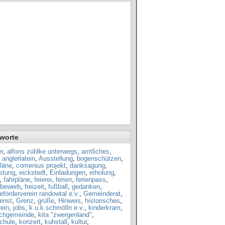
worte
r
,
alfons zühlke unterwegs
,
amtliches
,
,
anglerlatein
,
Ausstellung
,
bogenschützen
,
läne
,
comenius projekt
,
danksagung
,
istung
,
eickstedt
,
Einladungen
,
erholung
,
,
fahrpläne
,
feierei
,
ferien
,
ferienpass
,
tbewerb
,
freizeit
,
fußball
,
gedanken
,
förderverein randowtal e.v.
,
Gemeinderat
,
enst
,
Grenz
,
grüße
,
Hinweis
,
historisches
,
ein
,
jobs
,
k.u.k.schmölln e.v.
,
kinderkram
,
rchgemeinde
,
kita "zwergenland"
,
chule
,
konzert
,
kuhstall
,
kultur
,