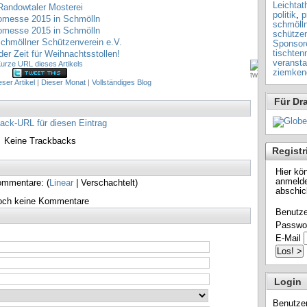
Leichtath
Randowtaler Mosterei
politik
,
p
omesse 2015 in Schmölln
schmöll
omesse 2015 in Schmölln
schütze
chmöllner Schützenverein e.V.
Sponsor
der Zeit für Weihnachtsstollen!
tischten
veransta
urze URL dieses Artikels
ziemken
eser Artikel
|
Dieser Monat
|
Vollständiges Blog
Für Dr
ack-URL für diesen Eintrag
Keine Trackbacks
Registr
Hier kö
anmelde
ommentare: (
Linear
| Verschachtelt)
abschic
och keine Kommentare
Benutz
Passwo
E-Mail
Login
Benutze